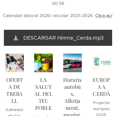
00 56
Calendari laboral 2026 i escolar 2025-2026
Clica açí
DESCARGAR Himne_Cerda.mp3
OFERT
LA
Horaris
EUROP
A DE
SALUT
autobú
A A
TREBA
AL DEL
s,
CERDÀ
LL
TEU
Allotja
Projecte
POBLE
ment,
europeu
Administr
menjar,
2025.
atiu/va