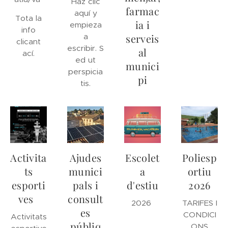
Haz clic
farmac
aquí y
Tota la
ia i
empieza
info
a
serveis
clicant
escribir. S
al
ací.
ed ut
munici
perspicia
pi
tis.
Activita
Ajudes
Escolet
Poliesp
ts
munici
a
ortiu
esporti
pals i
d'estiu
2026
ves
consult
2026
TARIFES I
es
CONDICI
Activitats
públiq
ONS