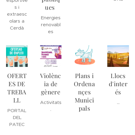
esportive
ues
s i
extraesc
Energies
olars a
renovabl
Cerdà
es
OFERT
Violènc
Plans i
Llocs
ES DE
ia de
Ordena
d'inter
TREBA
gènere
nçes
és
LL
Munici
Activitats
...
pals
.
PORTAL
DEL
PATEC