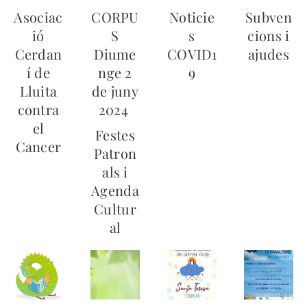
Asociac
CORPU
Noticie
Subven
ió
S
s
cions i
Cerdan
Diume
COVID1
ajudes
í de
nge 2
9
Lluita
de juny
contra
2024
el
Festes
Cancer
Patron
als i
Agenda
Cultur
al