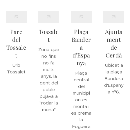
Parc
Tossale
Plaça
Ajunta
del
t
Bander
ment
Tossale
a
de
Zona que
t
d'Espa
Cerdà
no fins
nya
no fa
Urb
Ubicat a
molts
Tossalet
la plaça
Plaça
anys, la
Bandera
central
gent del
d'Espany
del
poble
a nº8.
municipi
pujava a
on es
"rodar la
monta i
mona"
es crema
la
Foguera