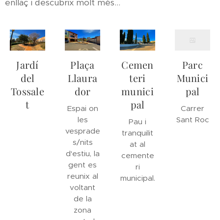
enllaç i descubrix molt més...
Jardí
Plaça
Cemen
Parc
del
Llaura
teri
Munici
Tossale
dor
munici
pal
t
pal
Espai on
Carrer
les
Sant Roc
Pau i
vesprade
tranquilit
s/nits
at al
d'estiu, la
cemente
gent es
ri
reunix al
municipal.
voltant
de la
zona