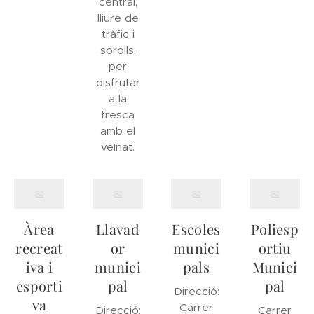
central,
lliure de
tràfic i
sorolls,
per
disfrutar
a la
fresca
amb el
veÏnat.
Àrea
Llavad
Escoles
Poliesp
recreat
or
munici
ortiu
iva i
munici
pals
Munici
esporti
pal
pal
Direcció:
va
Carrer
Direcció:
Carrer