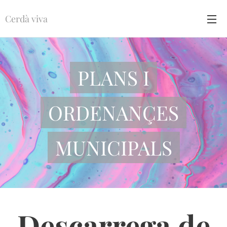
Cerdà viva
PLANS I
ORDENANÇES
MUNICIPALS
Descarrega de