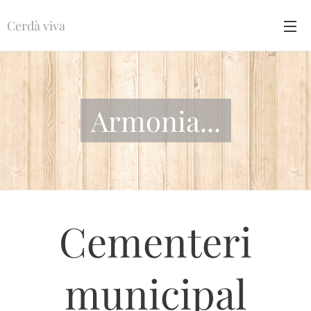
Cerdà viva
Armonia...
Cementeri
municipal