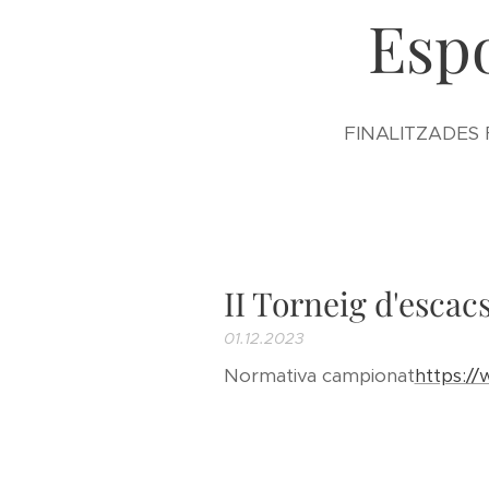
Espo
FINALITZADES 
II Torneig d'escac
01.12.2023
Normativa campionat
https://