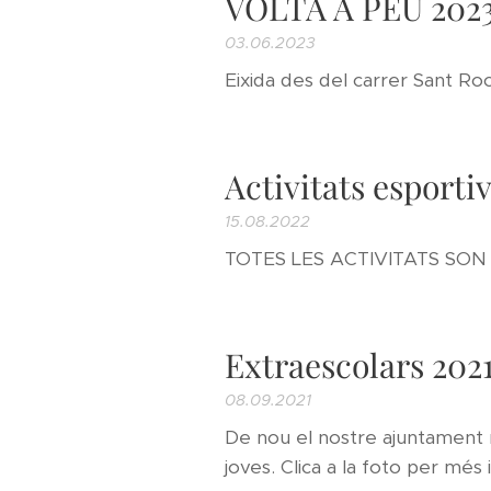
VOLTA A PEU 202
03.06.2023
Eixida des del carrer Sant Roc
Activitats espo
15.08.2022
TOTES LES ACTIVITATS SON GR
Extraescolars 2021-
08.09.2021
De nou el nostre ajuntament re
joves. Clica a la foto per més 