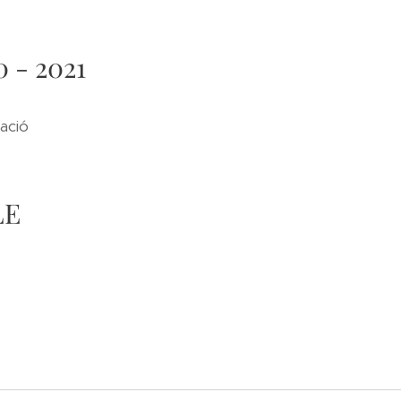
0 - 2021
ració
LE