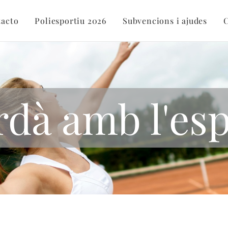
acto
Poliesportiu 2026
Subvencions i ajudes
C
dà amb l'es