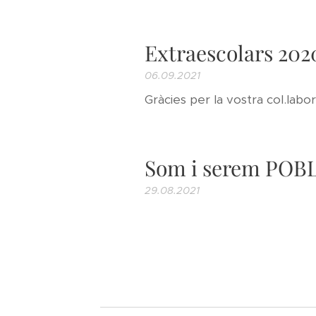
Extraescolars 202
06.09.2021
Gràcies per la vostra col.labo
Som i serem POB
29.08.2021